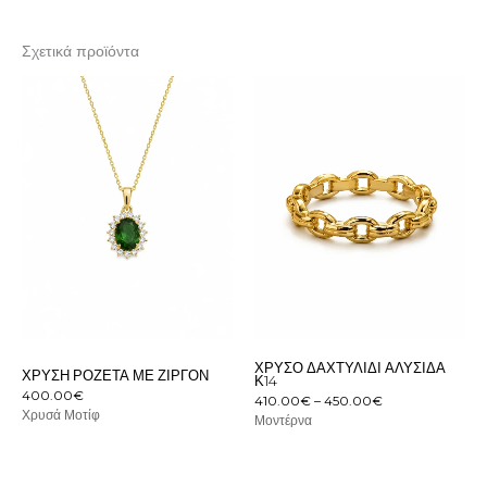
Σχετικά προϊόντα
Price
range:
410.00€
through
450.00€
ΧΡΥΣΌ ΔΑΧΤΥΛΊΔΙ ΑΛΥΣΊΔΑ
ΧΡΥΣΉ ΡΟΖΈΤΑ ΜΕ ΖΙΡΓΌΝ
Κ14
400.00
€
410.00
€
–
450.00
€
Χρυσά Μοτίφ
Μοντέρνα