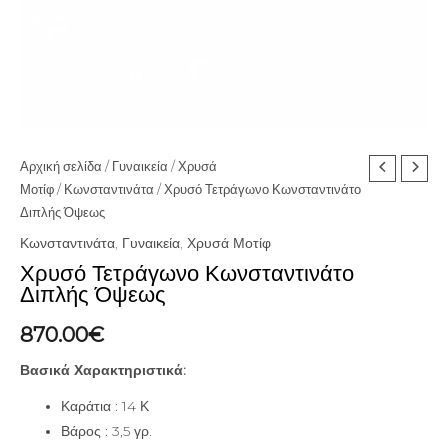
Χρυσό
Αρχική σελίδα
/
Γυναικεία
/
Χρυσά
Μοτίφ
/
Κωνσταντινάτα
/ Χρυσό Τετράγωνο Κωνσταντινάτο
Τετράγωνο
Διπλής Όψεως
Κωνσταντινάτο
Διπλής
Κωνσταντινάτα
,
Γυναικεία
,
Χρυσά Μοτίφ
Όψεως
Χρυσό Τετράγωνο Κωνσταντινάτο
Διπλής Όψεως
ποσότητα
870.00
€
Βασικά Χαρακτηριστικά:
Καράτια : 14 Κ
Βάρος : 3,5 γρ.