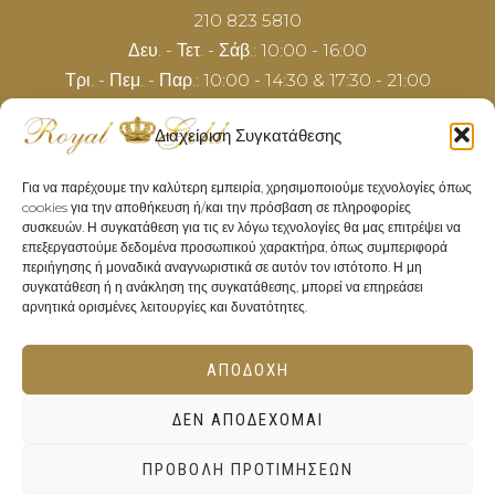
210 823 5810
Δευ. - Τετ. - Σάβ.: 10:00 - 16:00
Τρι. - Πεμ. - Παρ.: 10:00 - 14:30 & 17:30 - 21:00
Διαχείριση Συγκατάθεσης
Για να παρέχουμε την καλύτερη εμπειρία, χρησιμοποιούμε τεχνολογίες όπως
cookies για την αποθήκευση ή/και την πρόσβαση σε πληροφορίες
συσκευών. Η συγκατάθεση για τις εν λόγω τεχνολογίες θα μας επιτρέψει να
επεξεργαστούμε δεδομένα προσωπικού χαρακτήρα, όπως συμπεριφορά
περιήγησης ή μοναδικά αναγνωριστικά σε αυτόν τον ιστότοπο. Η μη
συγκατάθεση ή η ανάκληση της συγκατάθεσης, μπορεί να επηρεάσει
αρνητικά ορισμένες λειτουργίες και δυνατότητες.
ΑΠΟΔΟΧΉ
0
ΔΕΝ ΑΠΟΔΈΧΟΜΑΙ
ΠΡΟΒΟΛΉ ΠΡΟΤΙΜΉΣΕΩΝ
Copyright © 2026 Royal Gold | Κατασκευή Ιστοσελίδας