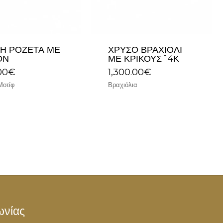
Ή ΡΟΖΈΤΑ ΜΕ
ΧΡΥΣΌ ΒΡΑΧΙΌΛΙ
ΌΝ
ΜΕ ΚΡΊΚΟΥΣ 14Κ
00
€
1,300.00
€
Μοτίφ
Βραχιόλια
ωνίας