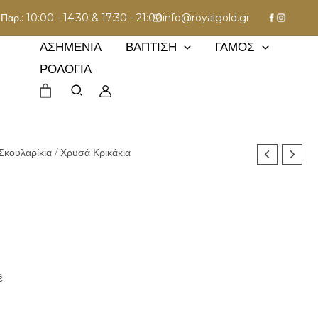
 - Παρ.: 10:00 - 14:30 & 17:30 - 21:00
info@royalgold.gr
ΑΣΗΜΈΝΙΑ
ΒΆΠΤΙΣΗ
ΓΆΜΟΣ
ΡΟΛΌΓΙΑ
Σκουλαρίκια
/ Χρυσά Κρικάκια
έ