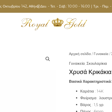
ς Οκτωβρίου 142, Αθήνα
Δευ. - Τετ. - Σάβ.: 10:00 - 16:00 | Τρι. - Πεμ.
Αρχική σελίδα
/
Γυναικεία
/
Γυναικεία
,
Σκουλαρίκια
Χρυσά Κρικάκια
Βασικά Χαρακτηριστικά:
Καράτια : 14K
Φινίρισμα : λουστρ
Βάρος : 1,5 γρ.
Πάχος : 6mm