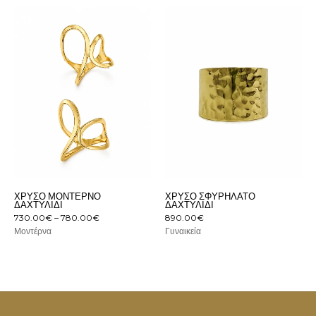
Price
range:
730.00€
through
780.00€
ΧΡΥΣΌ ΜΟΝΤΈΡΝΟ
ΧΡΥΣΌ ΣΦΥΡΉΛΑΤΟ
ΔΑΧΤΥΛΊΔΙ
ΔΑΧΤΥΛΊΔΙ
730.00
€
–
780.00
€
890.00
€
Μοντέρνα
Γυναικεία