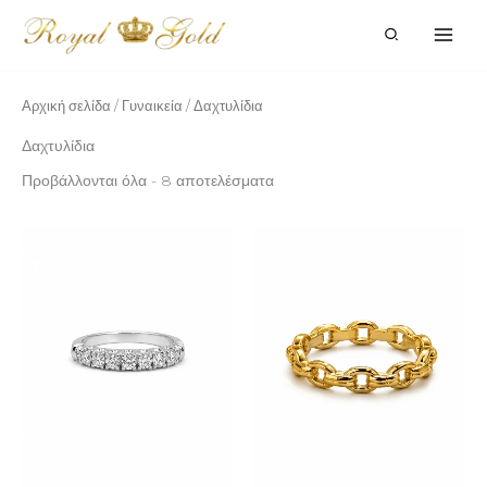
Μετάβαση
στο
περιεχόμενο
Αρχική σελίδα
/
Γυναικεία
/ Δαχτυλίδια
Δαχτυλίδια
Προβάλλονται όλα - 8 αποτελέσματα
Price
range:
410.00€
through
450.00€