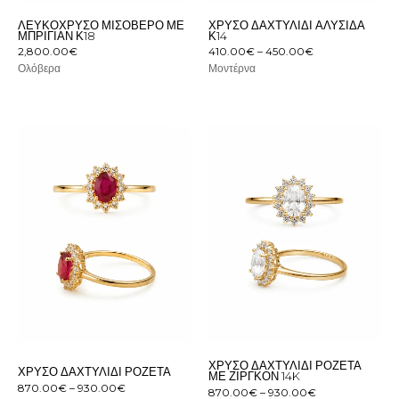
ΛΕΥΚΌΧΡΥΣΟ ΜΙΣΌΒΕΡΟ ΜΕ
ΧΡΥΣΌ ΔΑΧΤΥΛΊΔΙ ΑΛΥΣΊΔΑ
ΜΠΡΙΓΙΆΝ Κ18
Κ14
2,800.00
€
410.00
€
–
450.00
€
Ολόβερα
Μοντέρνα
Price
Price
range:
range:
870.00€
870.00€
through
through
930.00€
930.00€
ΧΡΥΣΌ ΔΑΧΤΥΛΊΔΙ ΡΟΖΈΤΑ
ΧΡΥΣΌ ΔΑΧΤΥΛΊΔΙ ΡΟΖΈΤΑ
ΜΕ ΖΙΡΓΚΌΝ 14K
870.00
€
–
930.00
€
870.00
€
–
930.00
€